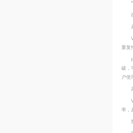
**
改
从前
Va
重复
由于
破，
户使
高
Va
率，
简单