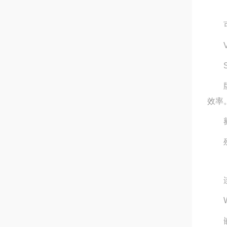
可为
Va
Sm
牌号
效率
额定
残量
连通
Wi
嵌入