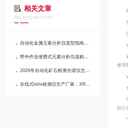
相关文章
简单
RELATED ARTICLES
坚
仪器
自动化金属元素分析仪选型指南：钢厂在线品控如何检测
Va
通
野外作业便携式元素分析仪选购指南
修理
2026年自动化矿石检测光谱仪怎么选？这5个参数比品牌重要
Va
在线式rohs检测仪生产厂家：XRF技术原理与选型要点解析
分析
C系
担心
* 