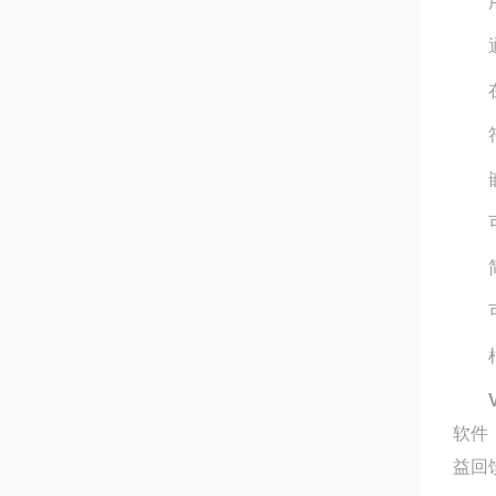
用户
通过
在任
符合
嵌入
可选
简洁
可
根据
软件
益回