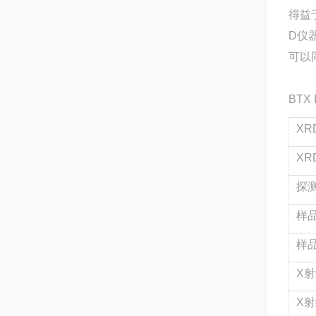
得益
D仪
可以
BTX
XR
XR
探
样
样
X
X