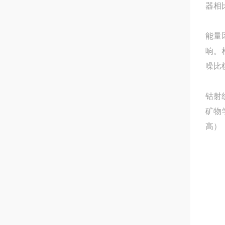
器相
能量
响。
噪比
钴射
矿物
高）