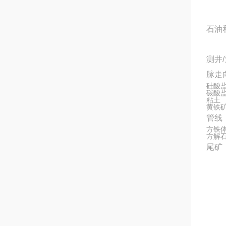
石油
测井
脉走
硅酸
碳酸
粘土
黄铁
管线
方铁体
方解石
尾矿