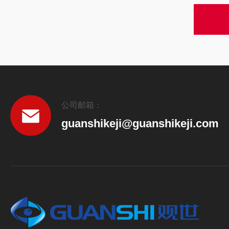
公司邮箱：
guanshikeji@guanshikeji.com