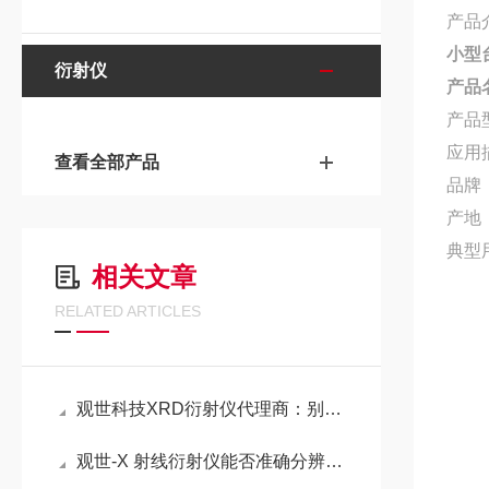
产品
小型
衍射仪
产品
产品型
应用
查看全部产品
品牌
产地
典型
相关文章
RELATED ARTICLES
观世科技XRD衍射仪代理商：别盲目采购，先搞懂这5个问题
观世-X 射线衍射仪能否准确分辨成分复杂的矿石？