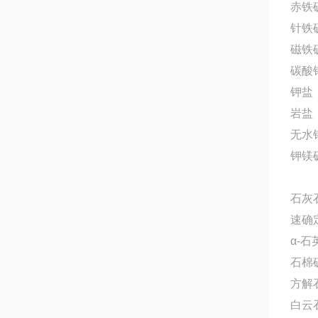
赤铁
针铁
磁铁
碳酸
钾盐
岩盐
无水
钾镁
石灰
速确
α-石
石棉
方解
白云