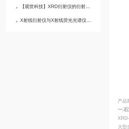
【观世科技】XRD衍射仪的衍射峰代表什么?
X射线衍射仪与X射线荧光光谱仪：到底什么时候用哪个-观世科技
产品
一.
石
XR
大型