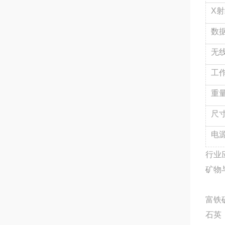
X
数
无
工
重
尺
电
行业
矿物
富铁
石英