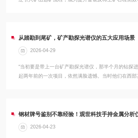
工作机理、现场应用方法与行业现状等维度展开探讨。
的工作机理XRF光谱分析技术的核心原理在于元素受高
号。在检测过程中，仪器通过发射高能X射线照射矿石
释放出具有特定能量的二次X射线，再经由探测器捕获
从踏勘到尾矿，矿产勘探光谱仪的五大应用场景
完成对镁(Mg)至铀...
2026-04-29
“当初要是带上一台矿产勘探光谱仪，那半个月的钻探进
起两年前的一次项目，依然满脸遗憾。当时他们在西部
眼看着不错，但凭经验判断觉得品位可能不高，就没有
位接手，现场一测，铜、金含量远超预期，直接打出了
失了一个找矿机会。这个教训说明：地质人员的经验再
素分析。那么，在哪些具体场景下，这类设备是“刚需”
钢材牌号鉴别不靠经验！观世科技手持金属分析
证当勘探队进入新工区，面对大...
2026-04-23